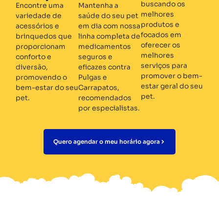
buscando os
Encontre uma
Mantenha a
melhores
variedade de
saúde do seu pet
produtos e
acessórios e
em dia com nossa
focados em
brinquedos que
linha completa de
oferecer os
proporcionam
medicamentos
melhores
conforto e
seguros e
serviços para
diversão,
eficazes contra
promover o bem-
promovendo o
Pulgas e
estar geral do seu
bem-estar do seu
Carrapatos,
pet.
pet.
recomendados
por especialistas.
Quero agendar o meu horário agora