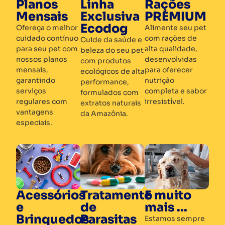
Planos
Linha
Rações
Mensais
Exclusiva
PREMIUM
Ecodog
Ofereça o melhor
Alimente seu pet
cuidado contínuo
com rações de
Cuide da saúde e
para seu pet com
alta qualidade,
beleza do seu pet
nossos planos
desenvolvidas
com produtos
mensais,
para oferecer
ecológicos de alta
garantindo
nutrição
performance,
serviços
completa e sabor
formulados com
regulares com
irresistível.
extratos naturais
vantagens
da Amazônia.
especiais.
Acessórios
Tratamento
E muito
e
de
mais ...
Brinquedos
Parasitas
Estamos sempre